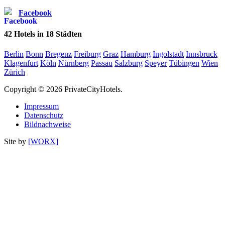
Facebook
42
Hotels in
18
Städten
Berlin
Bonn
Bregenz
Freiburg
Graz
Hamburg
Ingolstadt
Innsbruck
Klagenfurt
Köln
Nürnberg
Passau
Salzburg
Speyer
Tübingen
Wien
Zürich
Copyright © 2026 PrivateCityHotels.
Impressum
Datenschutz
Bildnachweise
Site by
[WORX]