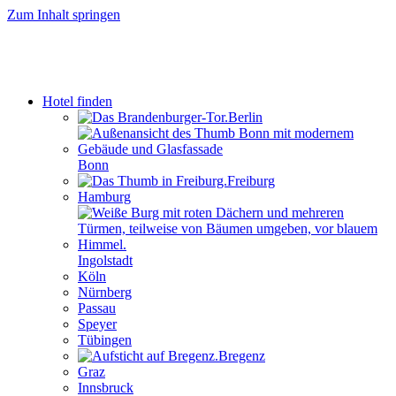
Zum Inhalt springen
Hotel finden
Berlin
Bonn
Freiburg
Hamburg
Ingolstadt
Köln
Nürnberg
Passau
Speyer
Tübingen
Bregenz
Graz
Innsbruck