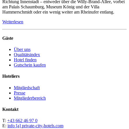
Richtung Innenstadt – entweder über die Willy-Brand-Allee, vorbei
am Palais Schaumburg, Museum König und der Villa
Hammerschmidt oder ein wenig weiter am Rheinufer entlang.
Weiterlesen
Gäste
Über uns
Qualitätsindex
Hotel finden
Gutschein kaufen
Hoteliers
Mitgliedschaft
Presse
Mitgliederbereich
Kontakt
T:
+43 662 46 97 0
E:
info [a] private-city-hotels.com