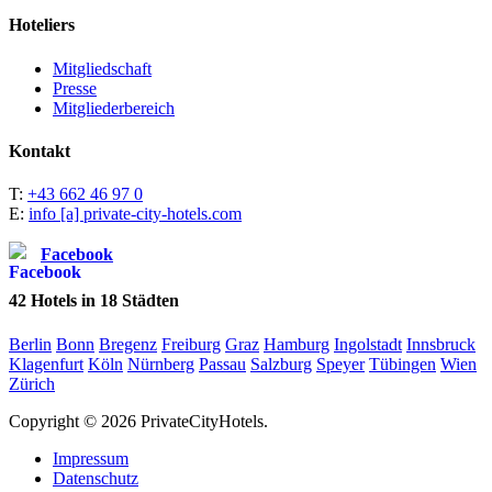
Hoteliers
Mitgliedschaft
Presse
Mitgliederbereich
Kontakt
T:
+43 662 46 97 0
E:
info [a] private-city-hotels.com
Facebook
42
Hotels in
18
Städten
Berlin
Bonn
Bregenz
Freiburg
Graz
Hamburg
Ingolstadt
Innsbruck
Klagenfurt
Köln
Nürnberg
Passau
Salzburg
Speyer
Tübingen
Wien
Zürich
Copyright © 2026 PrivateCityHotels.
Impressum
Datenschutz