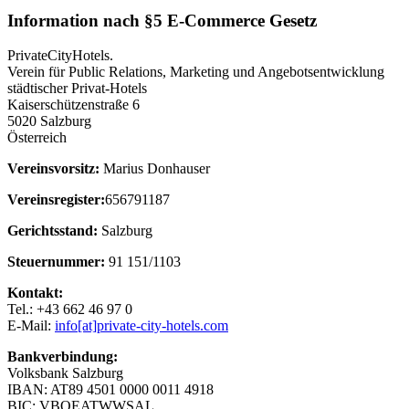
Information nach §5 E-Commerce Gesetz
PrivateCityHotels.
Verein für Public Relations, Marketing und Angebotsentwicklung
städtischer Privat-Hotels
Kaiserschützenstraße 6
5020 Salzburg
Österreich
Vereinsvorsitz:
Marius Donhauser
Vereinsregister:
656791187
Gerichtsstand:
Salzburg
Steuernummer:
91 151/1103
Kontakt:
Tel.: +43 662 46 97 0
E-Mail:
info[at]private-city-hotels.com
Bankverbindung:
Volksbank Salzburg
IBAN: AT89 4501 0000 0011 4918
BIC: VBOEATWWSAL