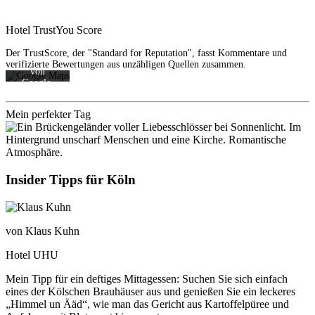
Mit dem
Laden der
Karte
Hotel TrustYou Score
akzeptieren
Sie die
Der TrustScore, der "Standard for Reputation", fasst Kommentare und
Datenschutzerklärung
verifizierte Bewertungen aus unzähligen Quellen zusammen.
von
Google.
Mehr
erfahren
Mein perfekter Tag
Karte
laden
Insider Tipps für Köln
von Klaus Kuhn
Hotel UHU
Mein Tipp für ein deftiges Mittagessen: Suchen Sie sich einfach
eines der Kölschen Brauhäuser aus und genießen Sie ein leckeres
„Himmel un Ääd“, wie man das Gericht aus Kartoffelpüree und