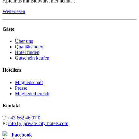
Apfelmus mit Blutwurst hier nennt…
Weiterlesen
Gäste
Über uns
Qualitätsindex
Hotel finden
Gutschein kaufen
Hoteliers
Mitgliedschaft
Presse
Mitgliederbereich
Kontakt
T:
+43 662 46 97 0
E:
info [a] private-city-hotels.com
Facebook