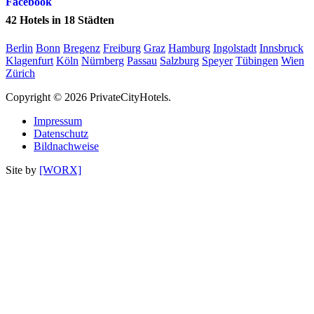
42
Hotels in
18
Städten
Berlin
Bonn
Bregenz
Freiburg
Graz
Hamburg
Ingolstadt
Innsbruck
Klagenfurt
Köln
Nürnberg
Passau
Salzburg
Speyer
Tübingen
Wien
Zürich
Copyright © 2026 PrivateCityHotels.
Impressum
Datenschutz
Bildnachweise
Site by
[WORX]