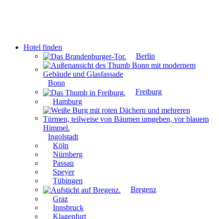
Zum
Inhalt
springen
Hotel finden
Berlin
Bonn
Freiburg
Hamburg
Ingolstadt
Köln
Nürnberg
Passau
Speyer
Tübingen
Bregenz
Graz
Innsbruck
Klagenfurt