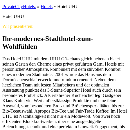
PrivateCityHotels.
»
Hotels
»
Hotel UHU
Hotel UHU
Wir präsentieren:
Ihr-modernes-Stadthotel-zum-
Wohlfühlen
Das Hotel UHU mit dem UHU Gästehaus gleich nebenan bietet
seinen Gästen den Charme eines privat geführten Garni Hotels mit
persönlicher Atmosphäre, kombiniert mit dem stilvollen Komfort
eines modernen Stadthotels. 2001 wurde das Haus aus dem
Dornröschenschlaf erweckt und rundum erneuert. Neben dem
herzlichen Team mit festen Mitarbeitern und der optimalen
Ausstattung punktet das 3-Sterne-Superior Hotel auch durch sein
besonderes Frühstück. Als erfahrener Küchenchef legt Gastgeber
Klaus Kuhn viel Wert auf erstklassige Produkte und eine feine
Auswahl, vom besonderen Brot- und Brötchenspezialitäten bis zur
Bio-Teeauswahl. Apropos Bio-Tee und Fair-Trade Kaffee: Im Hotel
UHU ist Nachhaltigkeit nicht nur ein Modewort. Von zwei hoch-
effizienten Blockkraftwerken, über eine ausgeklügelte
Beleuchtungstechnik und eine perfektem Umwelt-Engagement, bis