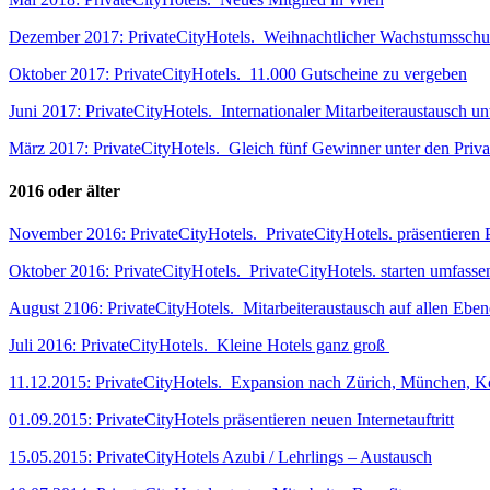
Dezember 2017: PrivateCityHotels._Weihnachtlicher Wachstumssch
Oktober 2017: PrivateCityHotels._11.000 Gutscheine zu vergeben
Juni 2017: PrivateCityHotels._Internationaler Mitarbeiteraustausch unt
März 2017: PrivateCityHotels._Gleich fünf Gewinner unter den Priva
2016 oder älter
November 2016: PrivateCityHotels._PrivateCityHotels. präsentieren 
Oktober 2016: PrivateCityHotels._PrivateCityHotels. starten umfasse
August 2106: PrivateCityHotels._Mitarbeiteraustausch auf allen Ebe
Juli 2016: PrivateCityHotels._Kleine Hotels ganz groß
11.12.2015: PrivateCityHotels._Expansion nach Zürich, München, K
01.09.2015: PrivateCityHotels präsentieren neuen Internetauftritt
15.05.2015: PrivateCityHotels Azubi / Lehrlings – Austausch