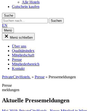
Alle Hotels
Gutschein kaufen
Suche
EN
Menü
Menü schließen
Über uns
Qualitätsindex
Mitgliedschaft
Presse
Mitgliederbereich
Kontakt
PrivateCityHotels.
»
Presse
»
Pressemeldungen
Presse
meldungen
Aktuelle Pressemeldungen
Mai 2018: PrivateCityHotels._Neues Mitglied in Wien