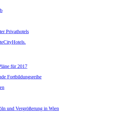
ub
er Privathotels
teCityHotels.
Pläne für 2017
nde Fortbildungsreihe
nen
öln und Vergrößerung in Wien