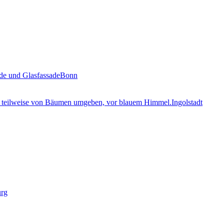
Bonn
Ingolstadt
urg